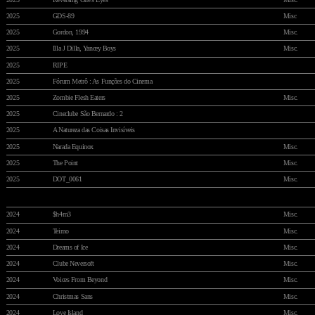
2025
GDS-89
Misc
2025
Gordon, 1994
Misc.
2025
Illa J Dilla, Yancey Boys
Misc.
2025
RIPE
2025
Fórum Metrô : As Funções do Cinema
2025
Zombie Flesh Eaters
Misc.
2025
Cineclube São Bernardo : 2
2025
A Natureza das Coisas Invisíveis
2025
Narada Equinox
Misc.
2025
The Point
Misc.
2025
DOT_0061
Misc.
2024
$h4m3
Misc.
2024
Teimo
Misc.
2024
Dreams of Ice
Misc.
2024
Clube Neversoft
Misc.
2024
Voices From Beyond
Misc.
2024
Christmas Sans
Misc.
2024
Love Island
Misc.