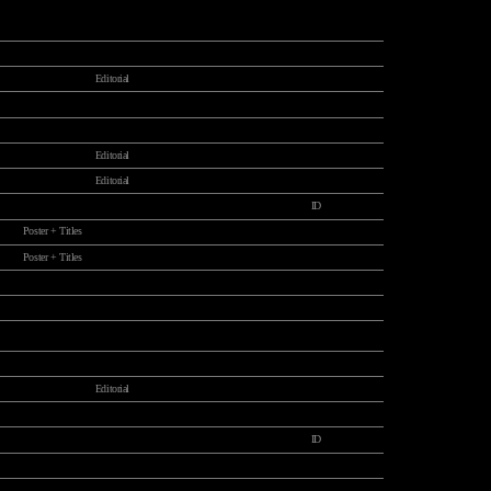
Editorial
Editorial
Editorial
ID
Poster + Titles
Poster + Titles
Editorial
ID