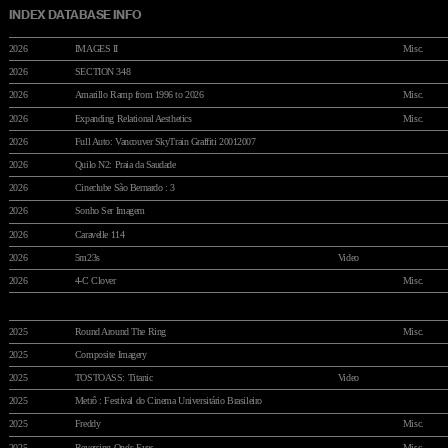
INDEX
DATABASE
INFO
2026
IMAGES II
Misc.
2026
SECTION 348
2026
Amarillo Ramp from 1996 to 2026
Misc.
2026
Expanding Relational Aesthetics
Misc.
2026
Full Auto: Vancouver SkyTrain Graffiti 2001
2007
2026
Quilo N2: Praia da Saudade
2026
Cineclube São Bernardo : 3
2026
Sonho Ser Imagem
2026
Caravelle 114
2026
5m23s
Video
2026
4-C Clover
Misc.
2025
Round Around The Ring
Misc.
2025
Composite Imagery
2025
TOSTOASS: Titanic
Video
2025
Metrô : Festival do Cinema Universitário Brasileiro
2025
Freddy
Misc.
2025
Reversing One's Eyes
Misc.